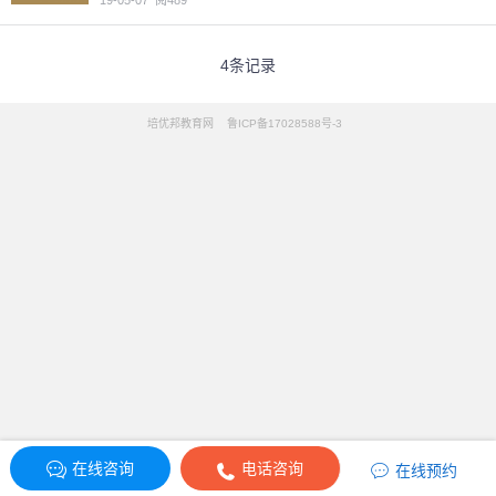
19-05-07
阅489
4条记录
培优邦教育网 鲁ICP备17028588号-3


在线咨询
电话咨询

在线预约