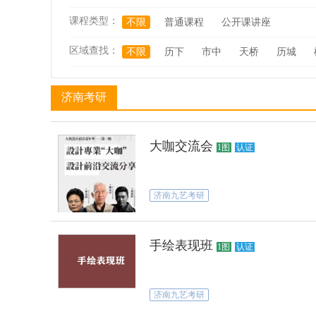
课程类型：
不限
普通课程
公开课讲座
区域查找：
不限
历下
市中
天桥
历城
济南考研
大咖交流会
1图
认证
济南九艺考研
手绘表现班
1图
认证
济南九艺考研