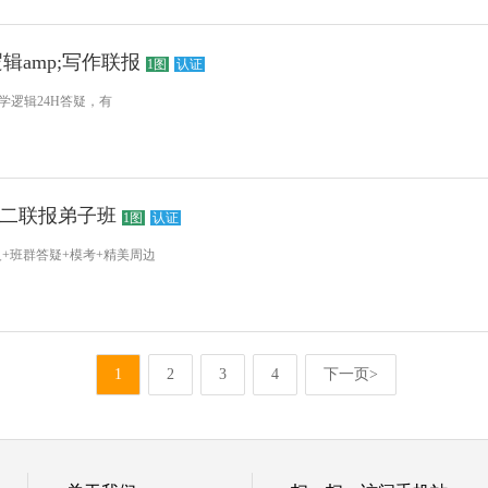
逻辑amp;写作联报
1图
认证
学逻辑24H答疑，有
语二联报弟子班
1图
认证
+班群答疑+模考+精美周边
1
2
3
4
下一页>
© 培优邦教育网
鲁ICP备17028588号-3