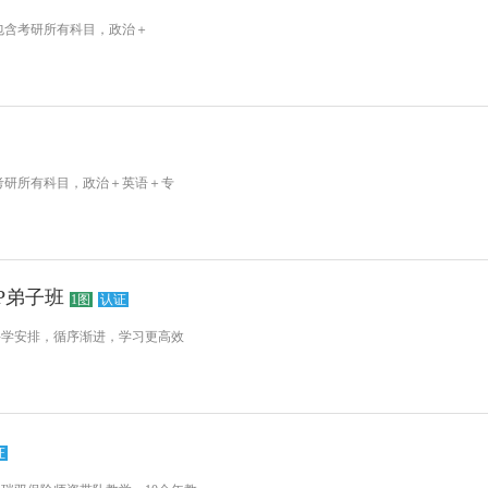
班包含考研所有科目，政治＋
含考研所有科目，政治＋英语＋专
IP弟子班
1图
认证
科学安排，循序渐进，学习更高效
证