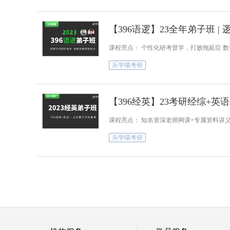
【396语逻】23全年弟子班 | 
课程亮点： 个性化研考督学，打败拖延症 数
乐学喵考研
【396经英】23考研经综+英
课程亮点： 知名资深老师网课+专属资料讲义
乐学喵考研