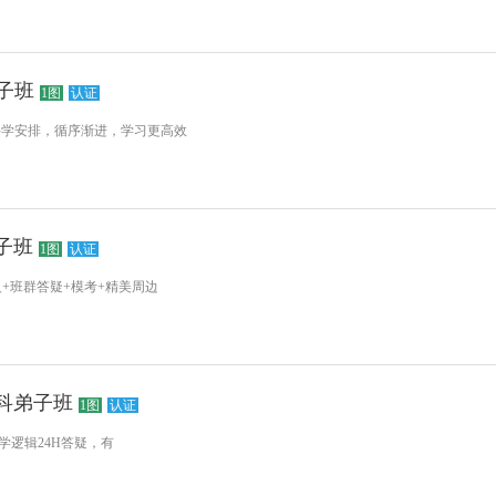
弟子班
1图
认证
科学安排，循序渐进，学习更高效
弟子班
1图
认证
+班群答疑+模考+精美周边
学单科弟子班
1图
认证
学逻辑24H答疑，有