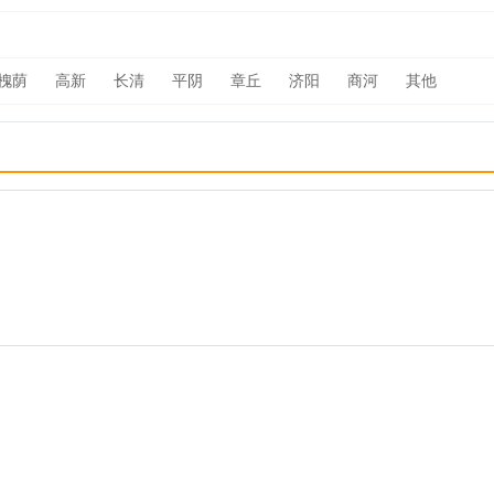
槐荫
高新
长清
平阴
章丘
济阳
商河
其他