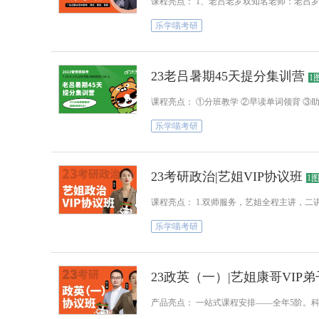
课程亮点： 1、老吕老罗双知名老师：老吕
乐学喵考研
23老吕暑期45天提分集训营
1
课程亮点： ①分班教学 ②早读单词领背 ③
乐学喵考研
23考研政治|艺姐VIP协议班
1
课程亮点： 1.双师服务，艺姐全程主讲，二讲
乐学喵考研
23政英（一）|艺姐康哥VIP
产品亮点： 一站式课程安排——全年5阶。