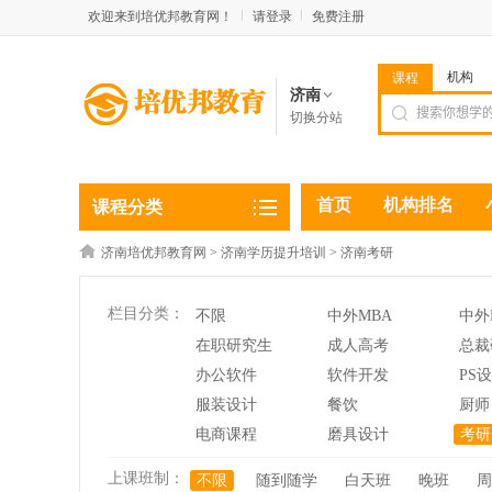
欢迎来到培优邦教育网！
请登录
免费注册
机构
课程
济南
切换分站
首页
机构排名
课程分类
济南培优邦教育网
>
济南学历提升培训
>
济南考研
栏目分类：
不限
中外MBA
中外
在职研究生
成人高考
总裁
办公软件
软件开发
PS
服装设计
餐饮
厨师
电商课程
磨具设计
考研
上课班制：
不限
随到随学
白天班
晚班
周