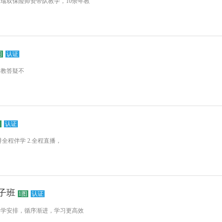
罗瑞双保险师资带队教学，10余年教
图
认证
助教答疑不
图
认证
全程伴学 2.全程直播，
弟子班
1图
认证
科学安排，循序渐进，学习更高效