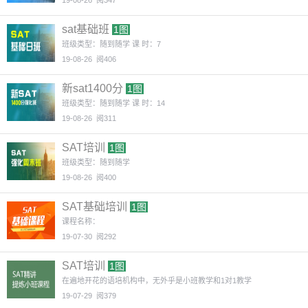
19-08-26
阅347
sat基础班
1图
班级类型：随到随学 课 时：7
19-08-26
阅406
新sat1400分
1图
班级类型：随到随学 课 时：14
19-08-26
阅311
SAT培训
1图
班级类型：随到随学
19-08-26
阅400
SAT基础培训
1图
课程名称：
19-07-30
阅292
SAT培训
1图
在遍地开花的语培机构中，无外乎是小班教学和1对1教学
19-07-29
阅379